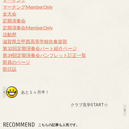
マーチングMemberOnly
全大会
定期演奏会
定期演奏会MemberOnly
活動歴
滋賀県立甲西高等学校吹奏楽部
第32回定期演奏会パート紹介ページ
第39回定期演奏会パンフレット訂正一覧
部員のページ
部日誌
あと１ヶ月半！
クラブ見学START☆
RECOMMEND
こちらの記事も人気です。