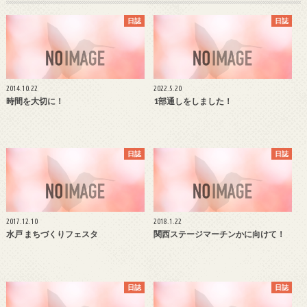
日誌
日誌
2014.10.22
2022.5.20
時間を大切に！
1部通しをしました！
日誌
日誌
2017.12.10
2018.1.22
水戸 まちづくりフェスタ
関西ステージマーチンかに向けて！
日誌
日誌