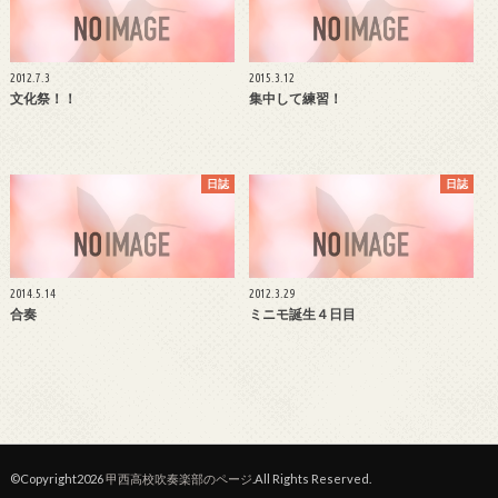
2012.7.3
2015.3.12
文化祭！！
集中して練習！
日誌
日誌
2014.5.14
2012.3.29
合奏
ミニモ誕生４日目
©Copyright2026
甲西高校吹奏楽部のページ
.All Rights Reserved.