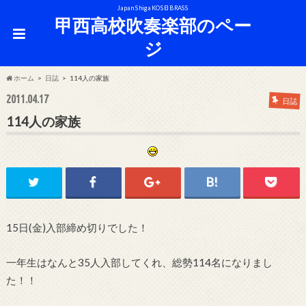
Japan Shiga KOSEI BRASS
甲西高校吹奏楽部のペー
ジ
ホーム
日誌
114人の家族
2011.04.17
日誌
114人の家族
15日(金)入部締め切りでした！
一年生はなんと35人入部してくれ、総勢114名になりまし
た！！