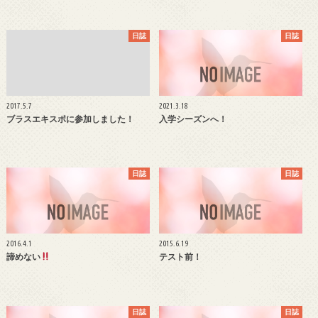
日誌
日誌
2017.5.7
2021.3.18
ブラスエキスポに参加しました！
入学シーズンへ！
日誌
日誌
2016.4.1
2015.6.19
諦めない
テスト前！
日誌
日誌