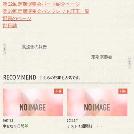
第32回定期演奏会パート紹介ページ
第39回定期演奏会パンフレット訂正一覧
部員のページ
部日誌
義援金の報告
定期演奏会
RECOMMEND
こちらの記事も人気です。
日誌
日誌
2017.4.8
2012.5.7
幸せな３日間
テスト１週間前・・・