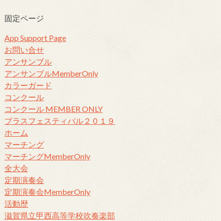
固定ページ
App Support Page
お問い合せ
アンサンブル
アンサンブルMemberOnly
カラーガード
コンクール
コンクール MEMBER ONLY
ブラスフェスティバル２０１９
ホーム
マーチング
マーチングMemberOnly
全大会
定期演奏会
定期演奏会MemberOnly
活動歴
滋賀県立甲西高等学校吹奏楽部