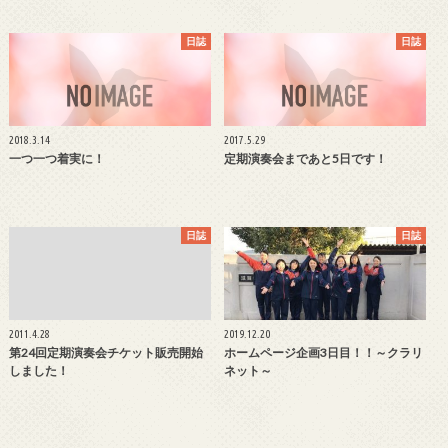
日誌
日誌
2018.3.14
2017.5.29
一つ一つ着実に！
定期演奏会まであと5日です！
日誌
日誌
2011.4.28
2019.12.20
第24回定期演奏会チケット販売開始
ホームページ企画3日目！！～クラリ
しました！
ネット～