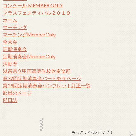
コンクール MEMBER ONLY
ブラスフェスティバル２０１９
ホーム
マーチング
マーチングMemberOnly
全大会
定期演奏会
定期演奏会MemberOnly
活動歴
滋賀県立甲西高等学校吹奏楽部
第32回定期演奏会パート紹介ページ
第39回定期演奏会パンフレット訂正一覧
部員のページ
部日誌
もっとレベルアップ！