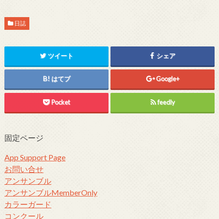
日誌
ツイート
シェア
はてブ
Google+
Pocket
feedly
固定ページ
App Support Page
お問い合せ
アンサンブル
アンサンブルMemberOnly
カラーガード
コンクール