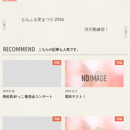
もちふる里まつり 2016
河川敷練習！
RECOMMEND
こちらの記事も人気です。
日誌
日誌
2016.9.18
2014.12.3
美松苑 針っこ 敬老会コンサート
期末テスト！
日誌
日誌