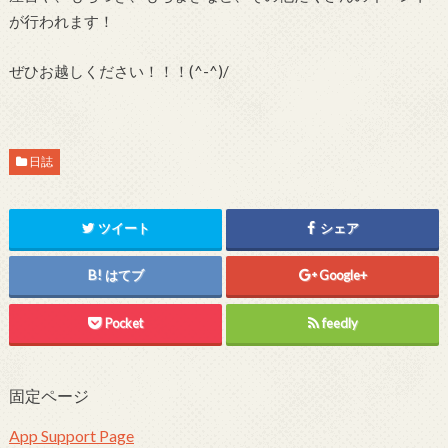
が行われます！
ぜひお越しください！！！(^-^)/
日誌
ツイート
シェア
はてブ
Google+
Pocket
feedly
固定ページ
App Support Page