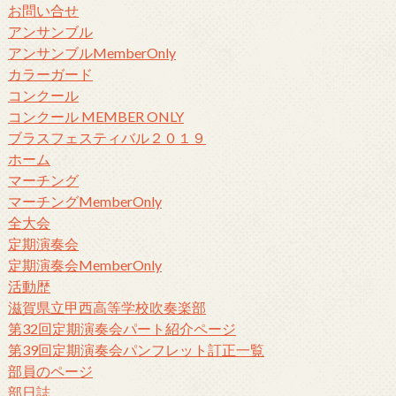
お問い合せ
アンサンブル
アンサンブルMemberOnly
カラーガード
コンクール
コンクール MEMBER ONLY
ブラスフェスティバル２０１９
ホーム
マーチング
マーチングMemberOnly
全大会
定期演奏会
定期演奏会MemberOnly
活動歴
滋賀県立甲西高等学校吹奏楽部
第32回定期演奏会パート紹介ページ
第39回定期演奏会パンフレット訂正一覧
部員のページ
部日誌