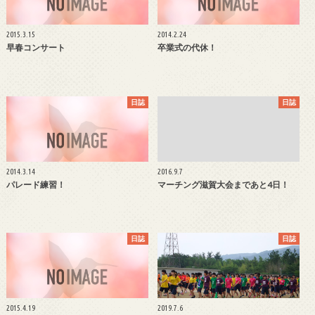
2015.3.15
2014.2.24
早春コンサート
卒業式の代休！
日誌
日誌
2014.3.14
2016.9.7
パレード練習！
マーチング滋賀大会まであと4日！
日誌
日誌
2015.4.19
2019.7.6