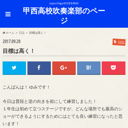
Japan Shiga KOSEI BRASS
甲西高校吹奏楽部のペー
ジ
ホーム
日誌
目標は高く！
2017.09.20
日誌
目標は高く！
こんばんは！ ゆみです！
今日は普段と逆の向きを前にして練習しました！
１年生は初めて立つステージですが、どんな場所でも最高のシ
ョーができるようにするためにはとても良い練習になったと思
います！