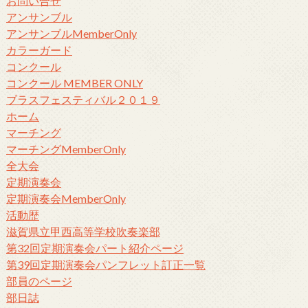
お問い合せ
アンサンブル
アンサンブルMemberOnly
カラーガード
コンクール
コンクール MEMBER ONLY
ブラスフェスティバル２０１９
ホーム
マーチング
マーチングMemberOnly
全大会
定期演奏会
定期演奏会MemberOnly
活動歴
滋賀県立甲西高等学校吹奏楽部
第32回定期演奏会パート紹介ページ
第39回定期演奏会パンフレット訂正一覧
部員のページ
部日誌