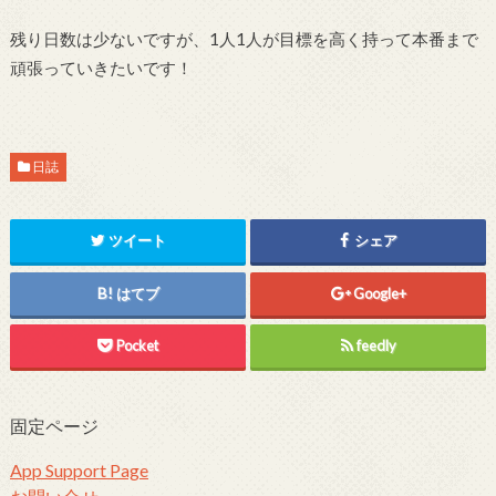
残り日数は少ないですが、1人1人が目標を高く持って本番まで
頑張っていきたいです！
日誌
ツイート
シェア
はてブ
Google+
Pocket
feedly
固定ページ
App Support Page