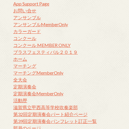
App Support Page
お問い合せ
アンサンブル
アンサンブルMemberOnly
カラーガード
コンクール
コンクール MEMBER ONLY
ブラスフェスティバル２０１９
ホーム
マーチング
マーチングMemberOnly
全大会
定期演奏会
定期演奏会MemberOnly
活動歴
滋賀県立甲西高等学校吹奏楽部
第32回定期演奏会パート紹介ページ
第39回定期演奏会パンフレット訂正一覧
部員のページ