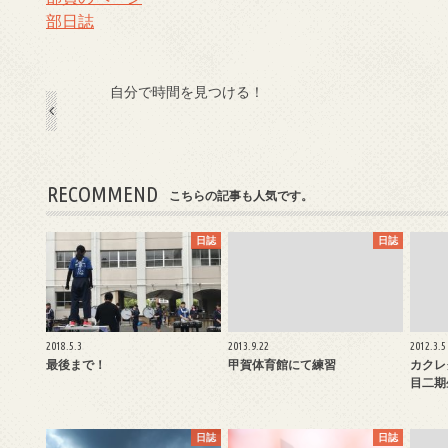
部日誌
自分で時間を見つける！
RECOMMEND
こちらの記事も人気です。
日誌
日誌
2018.5.3
2013.9.22
2012.3.5
最後まで！
甲賀体育館にて練習
カクレ
目二期
日誌
日誌