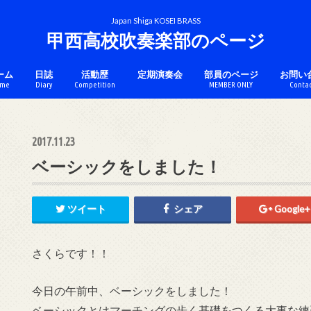
Japan Shiga KOSEI BRASS
甲西高校吹奏楽部のページ
ーム
日誌
活動歴
定期演奏会
部員のページ
お問い
me
Diary
Competition
MEMBER ONLY
Conta
チケットのページ
コンクール
アンサンブル
マーチング
カラーガード
2017.11.23
ベーシックをしました！
ツイート
シェア
Google+
さくらです！！
今日の午前中、ベーシックをしました！
ベーシックとはマーチングの歩く基礎をつくる大事な練