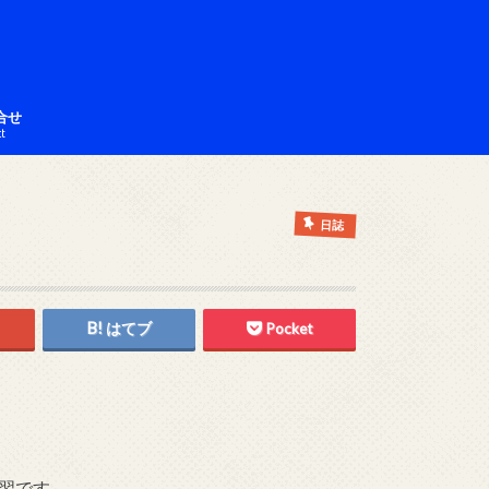
合せ
ct
日誌
はてブ
Pocket
習です。