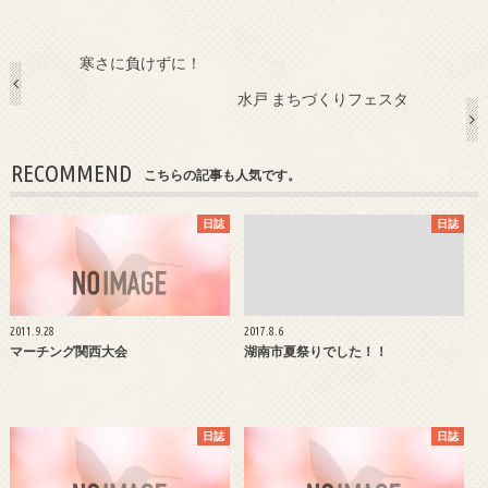
寒さに負けずに！
水戸 まちづくりフェスタ
RECOMMEND
こちらの記事も人気です。
日誌
日誌
2011.9.28
2017.8.6
マーチング関西大会
湖南市夏祭りでした！！
日誌
日誌