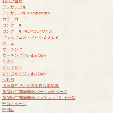
お問い合せ
アンサンブル
アンサンブルMemberOnly
カラーガード
コンクール
コンクール MEMBER ONLY
ブラスフェスティバル２０１９
ホーム
マーチング
マーチングMemberOnly
全大会
定期演奏会
定期演奏会MemberOnly
活動歴
滋賀県立甲西高等学校吹奏楽部
第32回定期演奏会パート紹介ページ
第39回定期演奏会パンフレット訂正一覧
部員のページ
部日誌