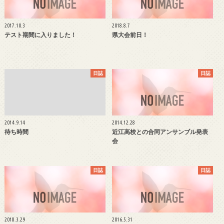
2017.10.3
2018.8.7
テスト期間に入りました！
県大会前日！
日誌
日誌
2014.9.14
2014.12.28
待ち時間
近江高校との合同アンサンブル発表
会
日誌
日誌
2018.3.29
2016.5.31