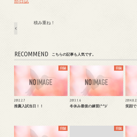
部日誌
積み重ね！
RECOMMEND
こちらの記事も人気です。
日誌
日誌
2012.2.7
2013.1.6
2014.8.2
推薦入試当日！！
冬休み最後の練習(^^)/
笑顔で
日誌
日誌