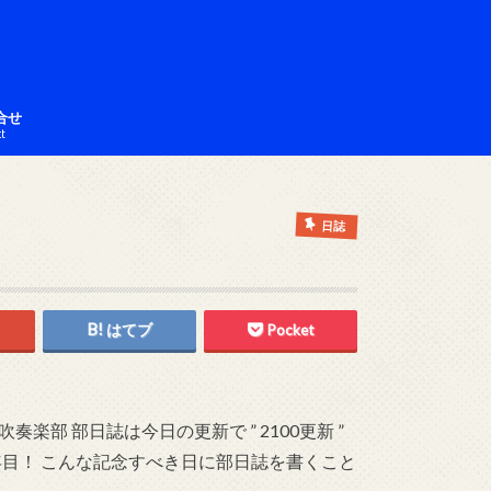
合せ
ct
日誌
はてブ
Pocket
部 部日誌は今日の更新で ” 2100更新 ”
年目！ こんな記念すべき日に部日誌を書くこと