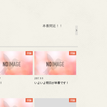
本番間近！！
日誌
日誌
7
2017.9.9
！
いよいよ明日が本番です！
日誌
日誌