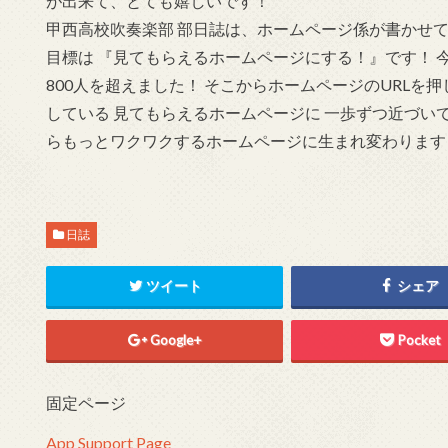
が出来て、とても嬉しいです！
甲西高校吹奏楽部 部日誌は、ホームページ係が書かせて
目標は 『見てもらえるホームページにする！』です！ 
800人を超えました！ そこからホームページのURLを押
している 見てもらえるホームページに 一歩ずつ近づい
らもっとワクワクするホームページに生まれ変わります
日誌
ツイート
シェア
Google+
Pocket
固定ページ
App Support Page