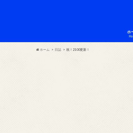
ホ
Ho
ホーム
日誌
祝！2100更新！