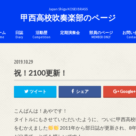
Japan Shiga KOSEI BRASS
甲西高校吹奏楽部のページ
ーム
日誌
活動歴
定期演奏会
部員のページ
お問い
me
Diary
Competition
MEMBER ONLY
Conta
チケットのページ
コンクール
アンサンブル
マーチング
カラーガード
2019.10.29
祝！2100更新！
ツイート
シェア
Google+
こんばんは！あやです！
タイトルにもさせていただいたように、ついに甲西高校吹奏楽
をむかえました
2011年から部日誌が更新され、8