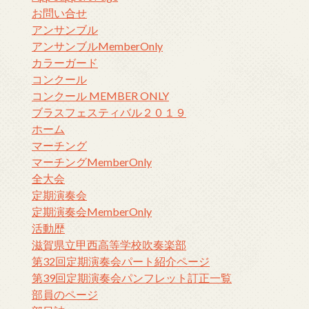
お問い合せ
アンサンブル
アンサンブルMemberOnly
カラーガード
コンクール
コンクール MEMBER ONLY
ブラスフェスティバル２０１９
ホーム
マーチング
マーチングMemberOnly
全大会
定期演奏会
定期演奏会MemberOnly
活動歴
滋賀県立甲西高等学校吹奏楽部
第32回定期演奏会パート紹介ページ
第39回定期演奏会パンフレット訂正一覧
部員のページ