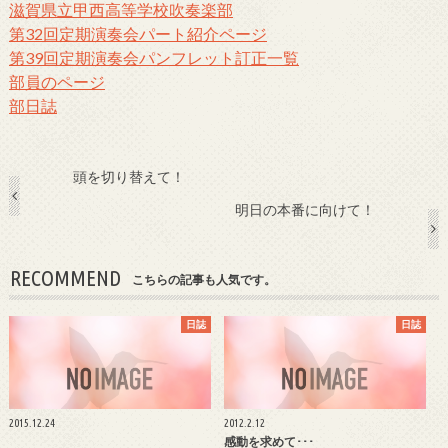
滋賀県立甲西高等学校吹奏楽部
第32回定期演奏会パート紹介ページ
第39回定期演奏会パンフレット訂正一覧
部員のページ
部日誌
頭を切り替えて！
明日の本番に向けて！
RECOMMEND
こちらの記事も人気です。
日誌
日誌
2015.12.24
2012.2.12
感動を求めて･･･