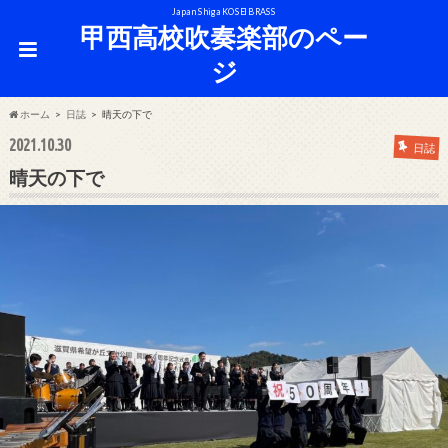
Japan Shiga KOSEI BRASS
甲西高校吹奏楽部のペー
ジ
ホーム
日誌
晴天の下で
2021.10.30
日誌
晴天の下で