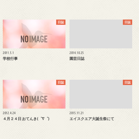
日誌
日誌
2011.5.1
2014.10.25
学校行事
園芸日誌
日誌
日誌
2012.4.24
2015.11.21
４月２４日 おてんき(゜∇゜)
エイスクエア大誕生祭にて