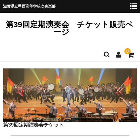
滋賀県立甲西高等学校吹奏楽部
第39回定期演奏会 チケット販売ペ
ージ
0
カート
第39回定期演奏会チケット