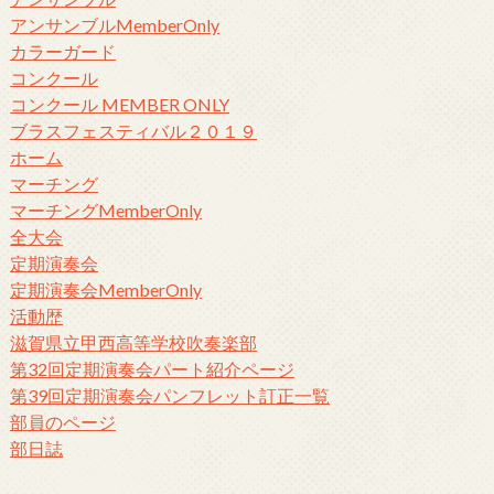
アンサンブルMemberOnly
カラーガード
コンクール
コンクール MEMBER ONLY
ブラスフェスティバル２０１９
ホーム
マーチング
マーチングMemberOnly
全大会
定期演奏会
定期演奏会MemberOnly
活動歴
滋賀県立甲西高等学校吹奏楽部
第32回定期演奏会パート紹介ページ
第39回定期演奏会パンフレット訂正一覧
部員のページ
部日誌