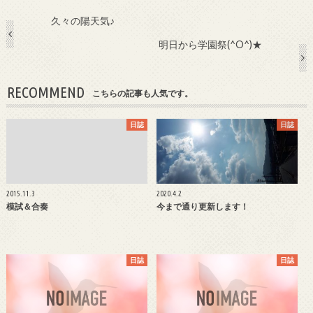
久々の陽天気♪
明日から学園祭(^O^)★
RECOMMEND
こちらの記事も人気です。
日誌
日誌
2015.11.3
2020.4.2
模試＆合奏
今まで通り更新します！
日誌
日誌