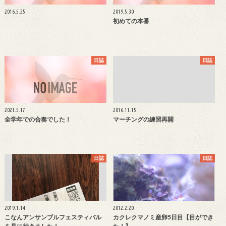
2016.5.25
2019.5.30
初めての本番
日誌
日誌
2021.5.17
2016.11.15
全学年での合奏でした！
マーチングの練習再開
日誌
日誌
2019.1.14
2012.2.20
こなんアンサンブルフェスティバル
カクレクマノミ産卵5日目【目ができ