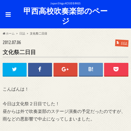
Japan Shiga KOSEI BRASS
甲西高校吹奏楽部のペー
ジ
ホーム
日誌
文化祭二日目
2012.07.06
日誌
文化祭二日目
こんばんは！
今日は文化祭２日目でした！
昼からは外で吹奏楽部のステージ演奏の予定だったのですが、
雨などの悪影響で中止になってしまいました。