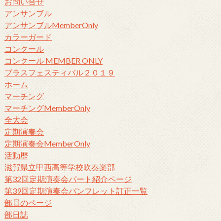
お問い合せ
アンサンブル
アンサンブルMemberOnly
カラーガード
コンクール
コンクール MEMBER ONLY
ブラスフェスティバル２０１９
ホーム
マーチング
マーチングMemberOnly
全大会
定期演奏会
定期演奏会MemberOnly
活動歴
滋賀県立甲西高等学校吹奏楽部
第32回定期演奏会パート紹介ページ
第39回定期演奏会パンフレット訂正一覧
部員のページ
部日誌