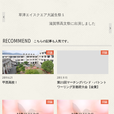
草津エイスクエア大誕生祭１
滋賀県高文祭に出演しました
RECOMMEND
こちらの記事も人気です。
日誌
日誌
2019.6.21
2013.9.15
甲西高校！
第21回マーチングバンド・バトント
ワーリング京都府大会【金賞】
日誌
日誌