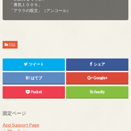
「勇気１００％」

「アララの呪文」（アンコール）
日誌
ツイート
シェア
はてブ
Google+
Pocket
feedly
固定ページ
App Support Page