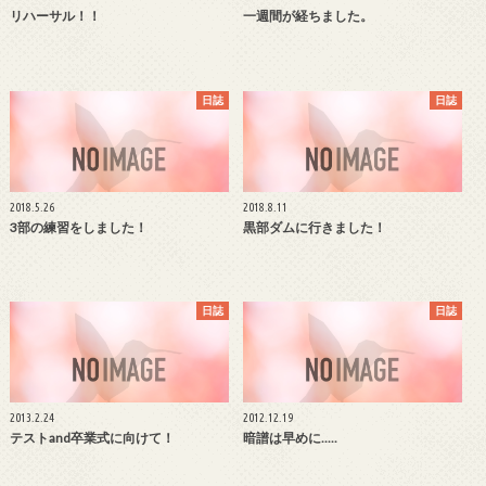
リハーサル！！
一週間が経ちました。
日誌
日誌
2018.5.26
2018.8.11
3部の練習をしました！
黒部ダムに行きました！
日誌
日誌
2013.2.24
2012.12.19
テストand卒業式に向けて！
暗譜は早めに.....