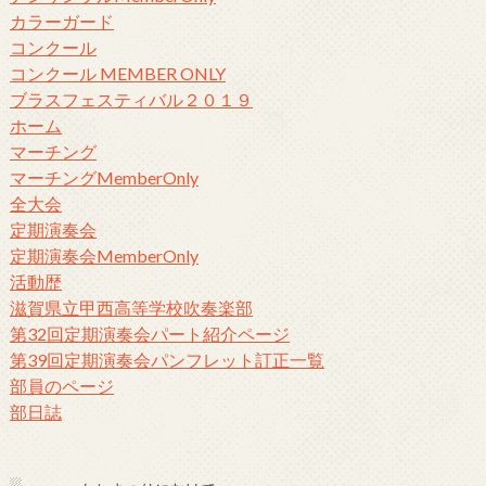
カラーガード
コンクール
コンクール MEMBER ONLY
ブラスフェスティバル２０１９
ホーム
マーチング
マーチングMemberOnly
全大会
定期演奏会
定期演奏会MemberOnly
活動歴
滋賀県立甲西高等学校吹奏楽部
第32回定期演奏会パート紹介ページ
第39回定期演奏会パンフレット訂正一覧
部員のページ
部日誌