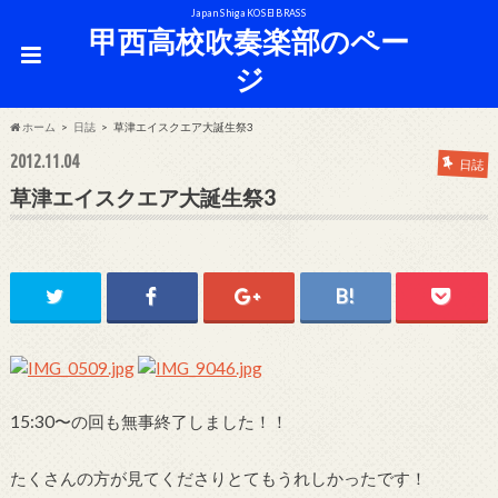
Japan Shiga KOSEI BRASS
甲西高校吹奏楽部のペー
ジ
ホーム
日誌
草津エイスクエア大誕生祭3
2012.11.04
日誌
草津エイスクエア大誕生祭3
15:30〜の回も無事終了しました！！
たくさんの方が見てくださりとてもうれしかったです！