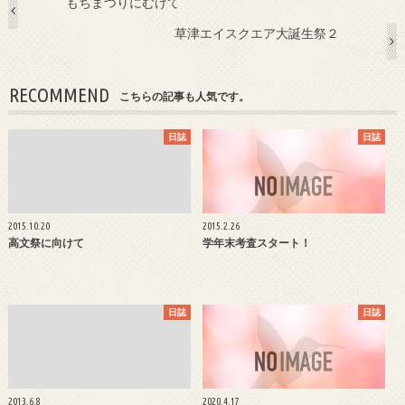
もちまつりにむけて
草津エイスクエア大誕生祭２
RECOMMEND
こちらの記事も人気です。
日誌
日誌
2015.10.20
2015.2.26
高文祭に向けて
学年末考査スタート！
日誌
日誌
2013.6.8
2020.4.17