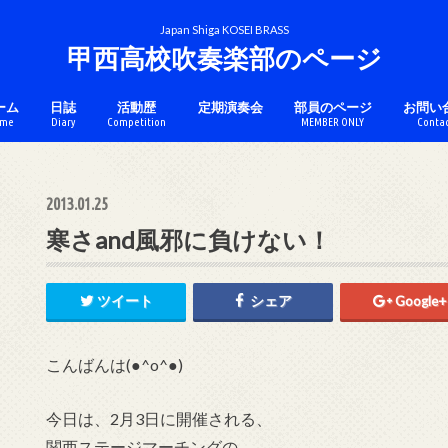
Japan Shiga KOSEI BRASS
甲西高校吹奏楽部のページ
ーム
日誌
活動歴
定期演奏会
部員のページ
お問い
me
Diary
Competition
MEMBER ONLY
Conta
チケットのページ
コンクール
アンサンブル
マーチング
カラーガード
2013.01.25
寒さand風邪に負けない！
ツイート
シェア
Google+
こんばんは(●^o^●)
今日は、2月3日に開催される、
関西ステージマーチングの