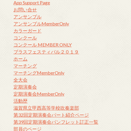
App Support Page
お問い合せ
アンサンブル
アンサンブルMemberOnly
カラーガード
コンクール
コンクール MEMBER ONLY
ブラスフェスティバル２０１９
ホーム
マーチング
マーチングMemberOnly
全大会
定期演奏会
定期演奏会MemberOnly
活動歴
滋賀県立甲西高等学校吹奏楽部
第32回定期演奏会パート紹介ページ
第39回定期演奏会パンフレット訂正一覧
部員のページ