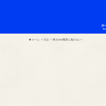
ホ
Ho
ホーム
日誌
寒さand風邪に負けない！