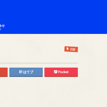
合せ
ct
日誌
はてブ
Pocket