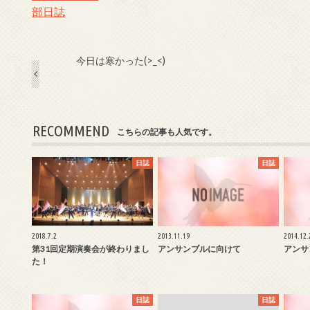
部日誌
今日は寒かった(>_<)
RECOMMEND
こちらの記事も人気です。
日誌
日誌
2018.7.2
2013.11.19
2014.12.
第31回定期演奏会が終わりまし
アンサンブルに向けて
アンサ
た！
日誌
日誌