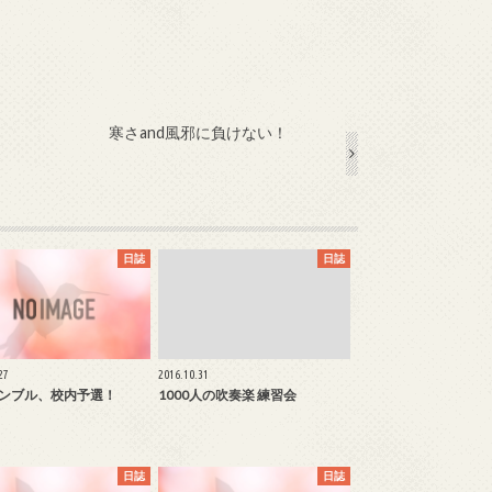
寒さand風邪に負けない！
日誌
日誌
27
2016.10.31
ンブル、校内予選！
1000人の吹奏楽 練習会
日誌
日誌