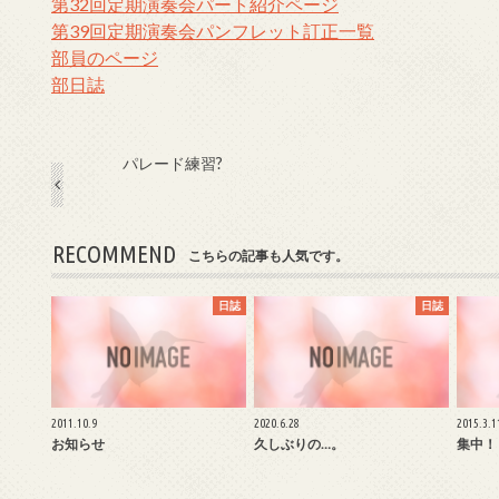
第32回定期演奏会パート紹介ページ
第39回定期演奏会パンフレット訂正一覧
部員のページ
部日誌
パレード練習?
RECOMMEND
こちらの記事も人気です。
日誌
日誌
2011.10.9
2020.6.28
2015.3.1
お知らせ
久しぶりの…。
集中！