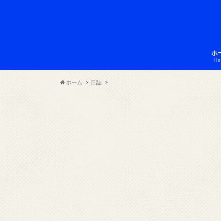
ホ
Ho
ホーム
日誌