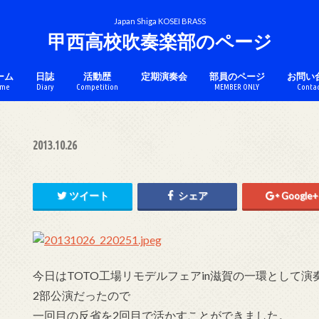
Japan Shiga KOSEI BRASS
甲西高校吹奏楽部のページ
ーム
日誌
活動歴
定期演奏会
部員のページ
お問い
me
Diary
Competition
MEMBER ONLY
Conta
チケットのページ
コンクール
アンサンブル
マーチング
カラーガード
2013.10.26
ツイート
シェア
Google+
今日はTOTO工場リモデルフェアin滋賀の一環として
2部公演だったので
一回目の反省を2回目で活かすことができました。