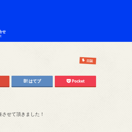
合せ
ct
日誌
はてブ
Pocket
演奏させて頂きました！