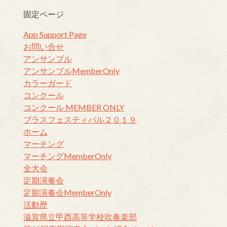
固定ページ
App Support Page
お問い合せ
アンサンブル
アンサンブルMemberOnly
カラーガード
コンクール
コンクール MEMBER ONLY
ブラスフェスティバル２０１９
ホーム
マーチング
マーチングMemberOnly
全大会
定期演奏会
定期演奏会MemberOnly
活動歴
滋賀県立甲西高等学校吹奏楽部