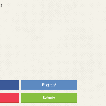
！
はてブ
feedly