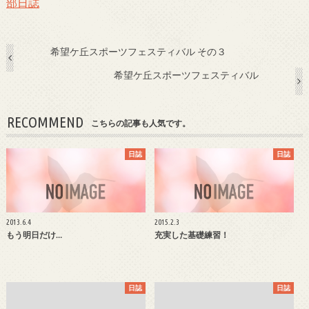
部日誌
希望ケ丘スポーツフェスティバル その３
希望ケ丘スポーツフェスティバル
RECOMMEND
こちらの記事も人気です。
日誌
日誌
2013.6.4
2015.2.3
もう明日だけ…
充実した基礎練習！
日誌
日誌