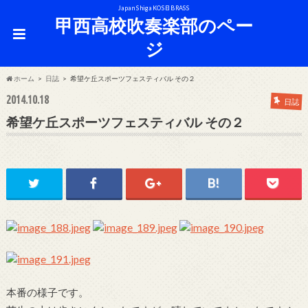
Japan Shiga KOSEI BRASS
甲西高校吹奏楽部のペー
ジ
ホーム
日誌
希望ケ丘スポーツフェスティバル その２
2014.10.18
日誌
希望ケ丘スポーツフェスティバル その２
本番の様子です。