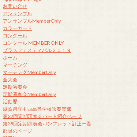
お問い合せ
アンサンブル
アンサンブルMemberOnly
カラーガード
コンクール
コンクール MEMBER ONLY
ブラスフェスティバル２０１９
ホーム
マーチング
マーチングMemberOnly
全大会
定期演奏会
定期演奏会MemberOnly
活動歴
滋賀県立甲西高等学校吹奏楽部
第32回定期演奏会パート紹介ページ
第39回定期演奏会パンフレット訂正一覧
部員のページ