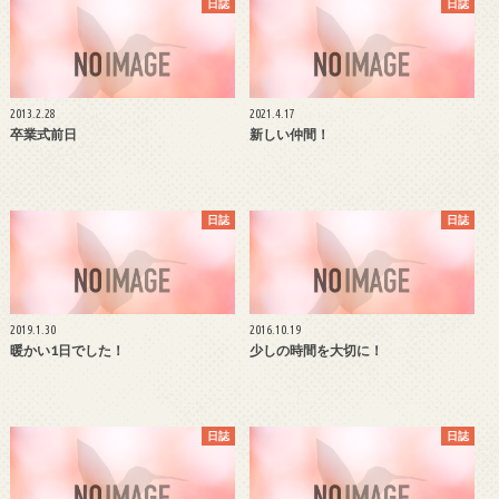
日誌
日誌
2013.2.28
2021.4.17
卒業式前日
新しい仲間！
日誌
日誌
2019.1.30
2016.10.19
暖かい1日でした！
少しの時間を大切に！
日誌
日誌