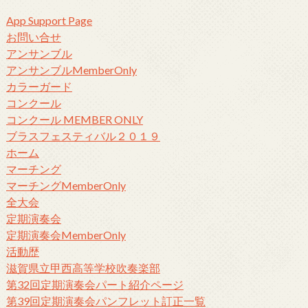
App Support Page
お問い合せ
アンサンブル
アンサンブルMemberOnly
カラーガード
コンクール
コンクール MEMBER ONLY
ブラスフェスティバル２０１９
ホーム
マーチング
マーチングMemberOnly
全大会
定期演奏会
定期演奏会MemberOnly
活動歴
滋賀県立甲西高等学校吹奏楽部
第32回定期演奏会パート紹介ページ
第39回定期演奏会パンフレット訂正一覧