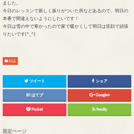
ました。
今日のレッスンで新しく振りがついた所などあるので、明日の
本番で間違えないようにしたいです！
今日は雪の中で寒かったので家で暖かくして明日は笑顔で頑張
りたいです(^_^)
日誌
ツイート
シェア
はてブ
Google+
Pocket
feedly
固定ページ