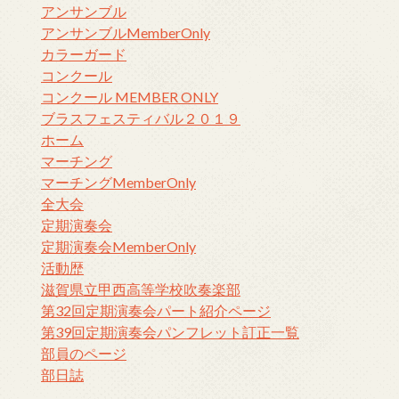
アンサンブル
アンサンブルMemberOnly
カラーガード
コンクール
コンクール MEMBER ONLY
ブラスフェスティバル２０１９
ホーム
マーチング
マーチングMemberOnly
全大会
定期演奏会
定期演奏会MemberOnly
活動歴
滋賀県立甲西高等学校吹奏楽部
第32回定期演奏会パート紹介ページ
第39回定期演奏会パンフレット訂正一覧
部員のページ
部日誌