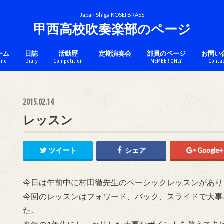
Japan Shiga KOSEI BRASS
甲西高校吹奏楽部のページ
ーム
日誌
活動歴
定期演奏会
部員のページ
お問い
me
Diary
Competition
MEMBER ONLY
Conta
チケットのページ
コンクール
アンサンブル
マーチング
カラーガード
2015.02.14
レッスン
ツイート
シェア
Google+
今日は午前中に村田徹先生のベーシックレッスンがあり
今回のレッスンはフォワード、バック、スライドで大事
た。