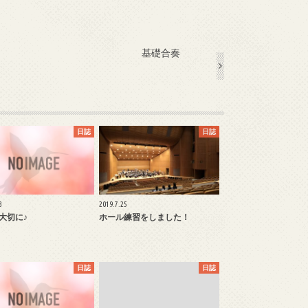
基礎合奏
日誌
日誌
3
2019.7.25
大切に♪
ホール練習をしました！
日誌
日誌