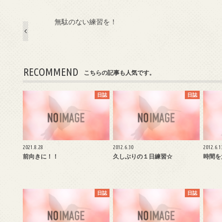
無駄のない練習を！
RECOMMEND
こちらの記事も人気です。
日誌
日誌
2021.8.28
2012.6.30
2012.6.1
前向きに！！
久しぶりの１日練習☆
時間を
日誌
日誌