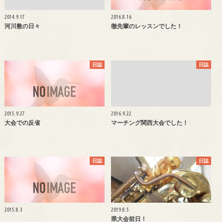
2014.9.17
2016.8.16
河川敷の日々
徹先輩のレッスンでした！
日誌
日誌
2015.9.27
2016.9.22
大会での反省
マーチング関西大会でした！
日誌
日誌
2015.8.3
2019.8.5
県大会前日！