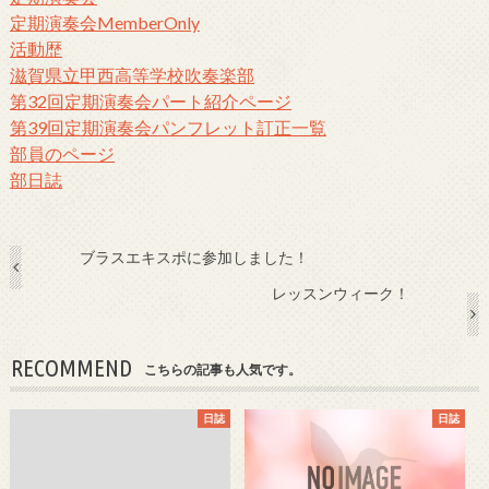
定期演奏会MemberOnly
活動歴
滋賀県立甲西高等学校吹奏楽部
第32回定期演奏会パート紹介ページ
第39回定期演奏会パンフレット訂正一覧
部員のページ
部日誌
ブラスエキスポに参加しました！
レッスンウィーク！
RECOMMEND
こちらの記事も人気です。
日誌
日誌