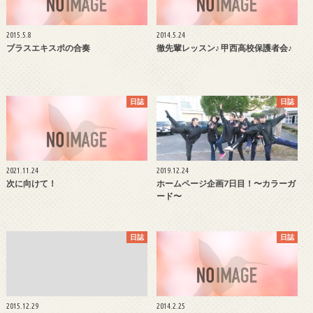
2015.5.8
2014.5.24
ブラスエキスポの合奏
徹先輩レッスン♪ 甲西高校保護者会♪
日誌
日誌
2021.11.24
2019.12.24
次に向けて！
ホームページ企画7日目！〜カラーガ
ード〜
日誌
日誌
2015.12.29
2014.2.25