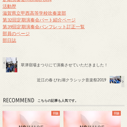
活動歴
滋賀県立甲西高等学校吹奏楽部
第32回定期演奏会パート紹介ページ
第39回定期演奏会パンフレット訂正一覧
部員のページ
部日誌
草津宿場まつりにて演奏させていただきました！
近江の春 びわ湖クラシック音楽祭2019
RECOMMEND
こちらの記事も人気です。
日誌
日誌