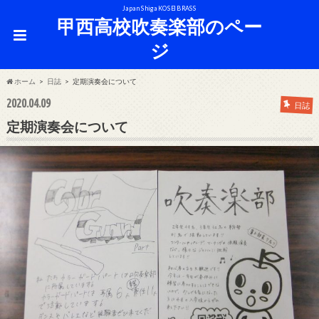
Japan Shiga KOSEI BRASS
甲西高校吹奏楽部のペー
ジ
ホーム
日誌
定期演奏会について
2020.04.09
日誌
定期演奏会について