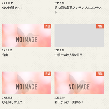
2014.10.15
2015.1.18
短い時間でも！
第43回滋賀県アンサンブルコンテス
ト
日誌
日誌
2014.2.25
2012.8.28
合奏
中学生体験入学2日目
日誌
日誌
2021.10.31
2013.7.19
頭を切り替えて！
明日からは、夏休み！