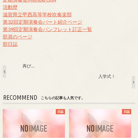
活動歴
滋賀県立甲西高等学校吹奏楽部
第32回定期演奏会パート紹介ページ
第39回定期演奏会パンフレット訂正一覧
部員のページ
部日誌
再び…
入学式！
RECOMMEND
こちらの記事も人気です。
日誌
日誌