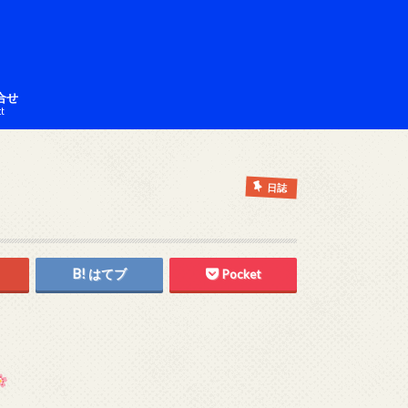
合せ
ct
日誌
はてブ
Pocket