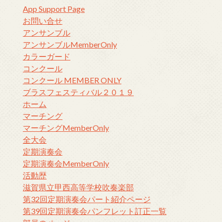
App Support Page
お問い合せ
アンサンブル
アンサンブルMemberOnly
カラーガード
コンクール
コンクール MEMBER ONLY
ブラスフェスティバル２０１９
ホーム
マーチング
マーチングMemberOnly
全大会
定期演奏会
定期演奏会MemberOnly
活動歴
滋賀県立甲西高等学校吹奏楽部
第32回定期演奏会パート紹介ページ
第39回定期演奏会パンフレット訂正一覧