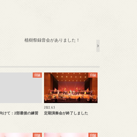
植樹祭録音会がありました！
日誌
日誌
2022.6.5
向けて：2部最後の練習
定期演奏会が終了しました
日誌
日誌