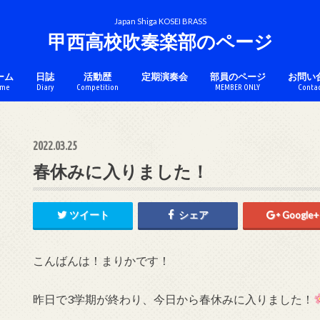
Japan Shiga KOSEI BRASS
甲西高校吹奏楽部のページ
ーム
日誌
活動歴
定期演奏会
部員のページ
お問い
me
Diary
Competition
MEMBER ONLY
Conta
チケットのページ
コンクール
アンサンブル
マーチング
カラーガード
2022.03.25
春休みに入りました！
ツイート
シェア
Google+
こんばんは！まりかです！
昨日で3学期が終わり、今日から春休みに入りました！