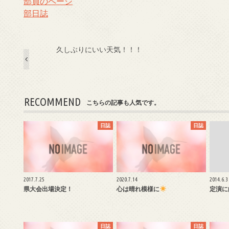
部員のページ
部日誌
久しぶりにいい天気！！！
RECOMMEND
こちらの記事も人気です。
日誌
日誌
2017.7.25
2020.7.14
2014.6.3
県大会出場決定！
心は晴れ模様に
定演に
日誌
日誌