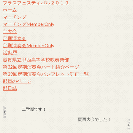
ブラスフェスティバル２０１９
ホーム
マーチング
マーチングMemberOnly
全大会
定期演奏会
定期演奏会MemberOnly
活動歴
滋賀県立甲西高等学校吹奏楽部
第32回定期演奏会パート紹介ページ
第39回定期演奏会パンフレット訂正一覧
部員のページ
部日誌
二学期です！
関西大会でした！