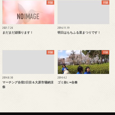
日誌
日誌
2021.7.26
2016.11.19
まだまだ頑張ります！
明日はもちふる里まつりです！
日誌
日誌
2014.8.30
2014.4.2
マーチング合宿2日目＆大原市場納涼
ゴミ拾い•合奏
祭