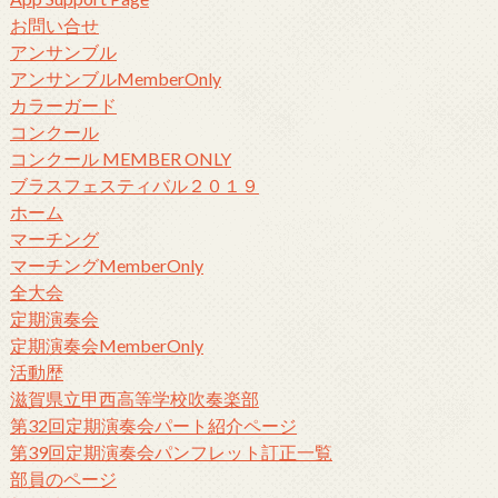
お問い合せ
アンサンブル
アンサンブルMemberOnly
カラーガード
コンクール
コンクール MEMBER ONLY
ブラスフェスティバル２０１９
ホーム
マーチング
マーチングMemberOnly
全大会
定期演奏会
定期演奏会MemberOnly
活動歴
滋賀県立甲西高等学校吹奏楽部
第32回定期演奏会パート紹介ページ
第39回定期演奏会パンフレット訂正一覧
部員のページ