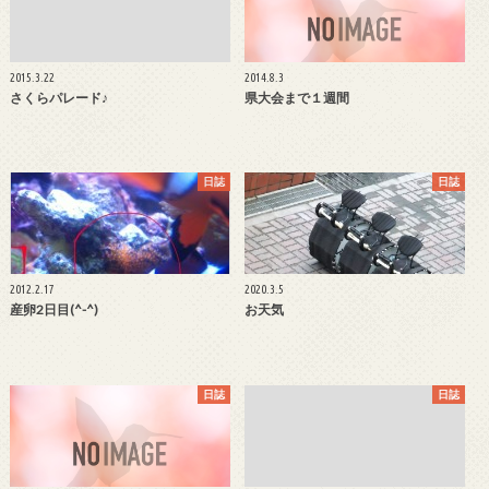
2015.3.22
2014.8.3
さくらパレード♪
県大会まで１週間
日誌
日誌
2012.2.17
2020.3.5
産卵2日目(^-^)
お天気
日誌
日誌