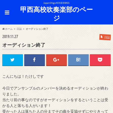
Japan Shiga KOSEI BRASS
甲西高校吹奏楽部のペー
ジ
ホーム
日誌
オーディション終了
2019.11.27
日誌
オーディション終了
こんにちは！たけしです
今日でアンサンブルのメンバーを決めるオーディションが終わ
りました。
当たり前の事なのですがオーディションをするということは受
かる人と落ちる人がいます！
受かった人は落ちた人の分までその曲を妥協せずにやりきって