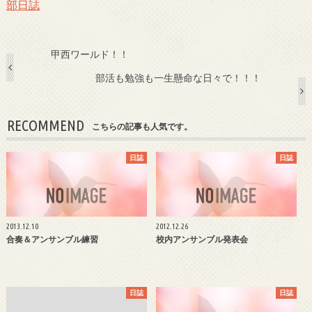
部日誌
甲西ワールド！！
部活も勉強も一生懸命な日々で！！！
RECOMMEND
こちらの記事も人気です。
日誌
日誌
2013.12.10
2012.12.26
合奏＆アンサンブル練習
校内アンサンブル発表会
日誌
日誌