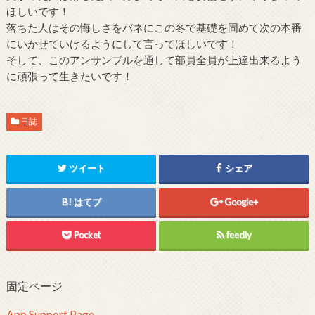
ほしいです！
落ちた人はその悔しさをバネにこの冬で基礎を固めて次の本番
にいかせていけるようにして言ってほしいです！
そして、このアンサンブルを通して部員全員が上達出来るよう
に頑張って生きたいです！
日誌
ツイート
シェア
はてブ
Google+
Pocket
feedly
固定ページ
App Support Page