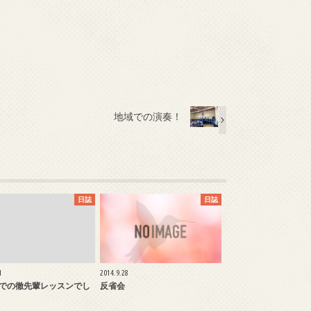
地域での演奏！
日誌
日誌
1
2014.9.28
での徹先輩レッスンでし
反省会