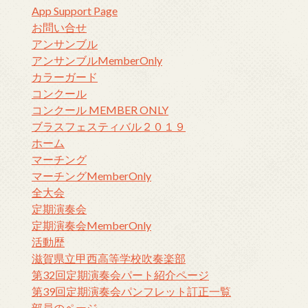
App Support Page
お問い合せ
アンサンブル
アンサンブルMemberOnly
カラーガード
コンクール
コンクール MEMBER ONLY
ブラスフェスティバル２０１９
ホーム
マーチング
マーチングMemberOnly
全大会
定期演奏会
定期演奏会MemberOnly
活動歴
滋賀県立甲西高等学校吹奏楽部
第32回定期演奏会パート紹介ページ
第39回定期演奏会パンフレット訂正一覧
部員のページ