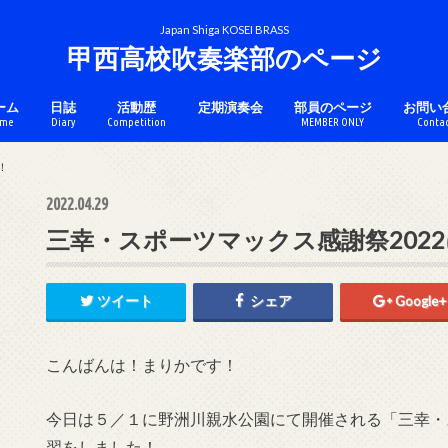
Japan Shiga KOSEI BRASS
甲西高校吹奏楽部のページ
ーム
日誌
活動歴
定期演奏会
部員のページ
お問い
me
Diary
Competition
MEMBER ONLY
Conta
チケットのページ
コンクール
アンサンブル
マーチング
カラーガード
！
2022.04.29
三幸・スポーツマックス感謝祭202
ツイート
シェア
Google+
こんばんは！まりかです！
今日は５／１に野洲川親水公園にて開催される「三幸・ス
習をしました！