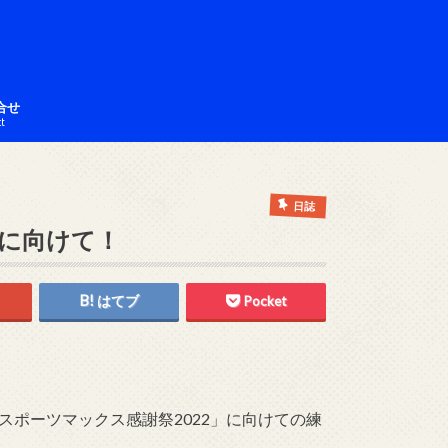
合せ
ct
日誌
2に向けて！
はてブ
Pocket
ポーツマックス感謝祭2022」に向けての練