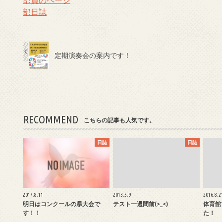
部日誌
定期演奏会の案内です！
RECOMMEND
こちらの記事も人気です。
日誌
日誌
2017.8.11
2013.5.9
2016.8.2
明日はコンクールの県大会で
テスト一週間前(>_<)
体育館
す！！
た！