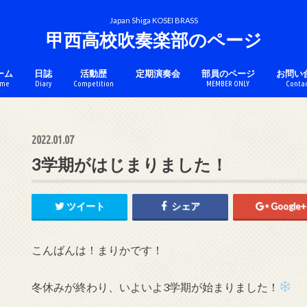
Japan Shiga KOSEI BRASS
甲西高校吹奏楽部のページ
ーム
日誌
活動歴
定期演奏会
部員のページ
お問い
me
Diary
Competition
MEMBER ONLY
Conta
チケットのページ
コンクール
アンサンブル
マーチング
カラーガード
2022.01.07
3学期がはじまりました！
ツイート
シェア
Google+
こんばんは！まりかです！
冬休みが終わり、いよいよ3学期が始まりました！