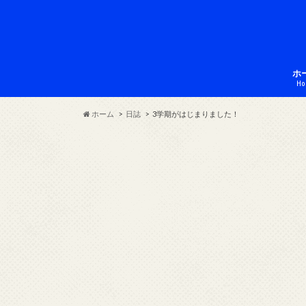
ホ
Ho
ホーム
日誌
3学期がはじまりました！