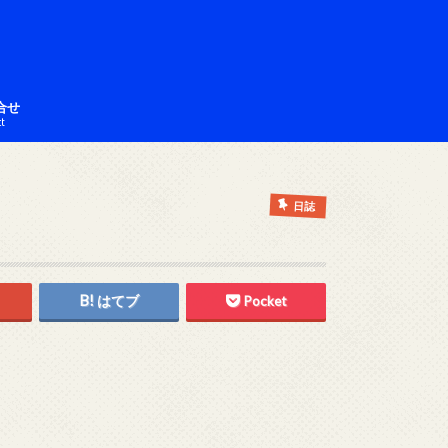
合せ
ct
日誌
はてブ
Pocket