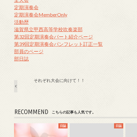
定期演奏会
定期演奏会MemberOnly
活動歴
滋賀県立甲西高等学校吹奏楽部
第32回定期演奏会パート紹介ページ
第39回定期演奏会パンフレット訂正一覧
部員のページ
部日誌
それぞれ大会に向けて！！
RECOMMEND
こちらの記事も人気です。
日誌
日誌