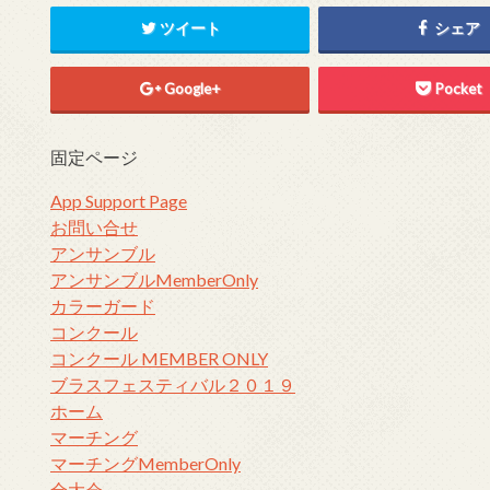
ツイート
シェア
Google+
Pocket
固定ページ
App Support Page
お問い合せ
アンサンブル
アンサンブルMemberOnly
カラーガード
コンクール
コンクール MEMBER ONLY
ブラスフェスティバル２０１９
ホーム
マーチング
マーチングMemberOnly
全大会